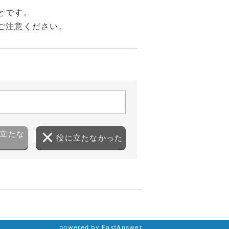
とです。
ご注意ください。
立たな
役に立たなかった
powered by FastAnswer