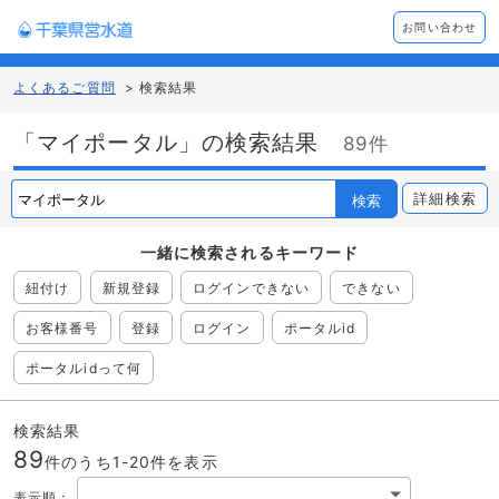
お問い合わせ
よくあるご質問
>
検索結果
「マイポータル」の検索結果
89件
詳細検索
検索
一緒に検索される
キーワード
紐付け
新規登録
ログインできない
できない
お客様番号
登録
ログイン
ポータルid
ポータルidって何
検索結果
89
件のうち1-
20
件を表示
表示順
：