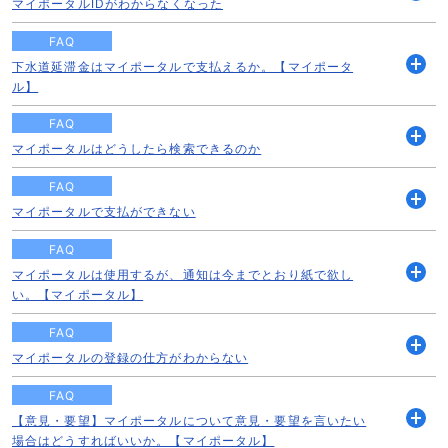
マイポータルIDがわからなくなった
開
く
FAQ
下水道延滞金はマイポータルで支払えるか。【マイポータ
開
ル】
く
FAQ
マイポータルはどうしたら検索できるのか
開
く
FAQ
マイポータルで支払ができない
開
く
FAQ
マイポータルは使用するが、通知は今までとおり紙で欲し
開
い。【マイポータル】
く
FAQ
マイポータルの登録の仕方がわからない
開
く
FAQ
【意見・要望】マイポータルについて意見・要望を言いたい
開
場合はどうすればいいか。【マイポータル】