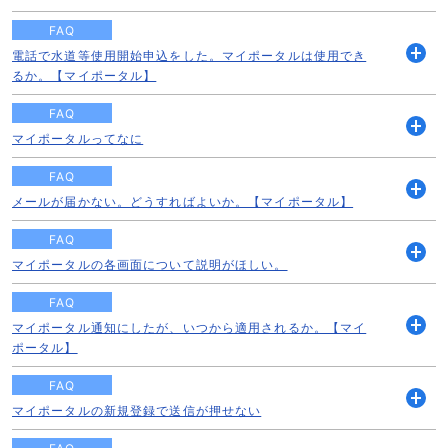
く
FAQ
電話で水道等使用開始申込をした。マイポータルは使用でき
開
るか。【マイポータル】
く
FAQ
マイポータルってなに
開
く
FAQ
メールが届かない。どうすればよいか。【マイポータル】
開
く
FAQ
マイポータルの各画面について説明がほしい。
開
く
FAQ
マイポータル通知にしたが、いつから適用されるか。【マイ
開
ポータル】
く
FAQ
マイポータルの新規登録で送信が押せない
開
く