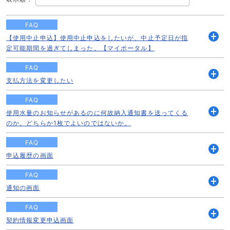
FAQ
【使用中止申込】使用中止申込をしたいが、中止予定日が指
開
定可能期間を過ぎてしまった。【マイポータル】
く
FAQ
支払方法を変更したい
開
く
FAQ
使用水量のお知らせがあるのに何故納入通知書を送ってくる
開
のか。どちらか1枚でよいのではないか。
く
FAQ
申込履歴の画面
開
く
FAQ
通知の画面
開
く
FAQ
契約情報変更申込画面
開