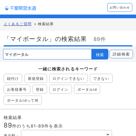
お問い合わせ
よくあるご質問
>
検索結果
「マイポータル」の検索結果
89件
詳細検索
検索
一緒に検索される
キーワード
紐付け
新規登録
ログインできない
できない
お客様番号
登録
ログイン
ポータルid
ポータルidって何
検索結果
89
件のうち81-
89
件を表示
表示順
：